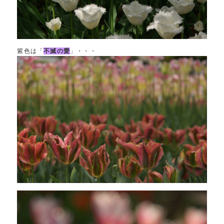
紫色は「
不滅の愛
」・・・