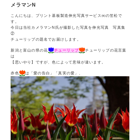
メラマンN
こんにちは、プリント基板製造伸光写真サービス㈱の笠松で
す。
今日は当社カメラマンN氏が撮影した写真を伸光写真 写真集
②
チューリップの題名でお届けします。
新潟と富山の県の花
チューリップ
チューリップの花言葉
は
【思いやり】ですが、色によって意味が違います。
赤色
は「愛の告白」「真実の愛」、