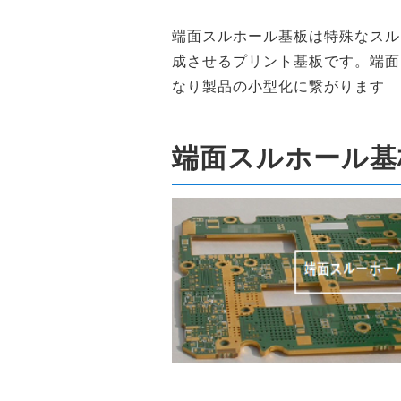
端面スルホール基板は特殊なスル
成させるプリント基板です。端面
なり製品の小型化に繋がります 
端面スルホール基