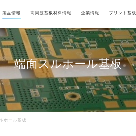
製品情報
高周波基板材料情報
企業情報
プリント基
端面スルホール基板
ルホール基板