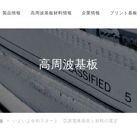
製品情報
高周波基板材料情報
企業情報
プリント基
高周波基板
板
いよいよ令和スタート ②誘電体損失と材料の選定