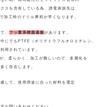
ックスを含有している為、誘電体損失は、
で加工時のドリル摩耗が早くなります。
して、
フッ素系樹脂基板
があります。
脂中にでも
PTFE
（ポリテトラフルオロエチレン、
く利用されています。
が、柔らかく、加工が難しいので、多層化を
も多く存在します。
配慮して、使用用途に合った材料を選定
是非
お問い合わせ
ください。