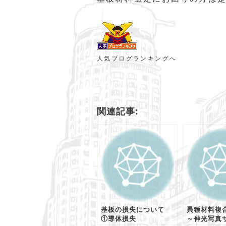
人気ブログランキングへ
関連記事:
基板の損失について
異種材料複
①導体損失
～伸光写真