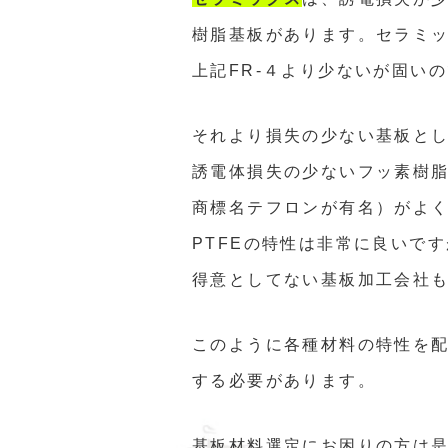
樹脂基板があります。セラミ
上記
FR-
４より少ないが固いの
それより損失の少ない基板と
誘電体損失の少ないフッ素樹
商標名テフロンが有名）がよ
PTFEの
特性は非常に良いです
得意としてない基板加工会社
このように各種材料の特性を
する必要があります。
基板材料選定にお困りの方は