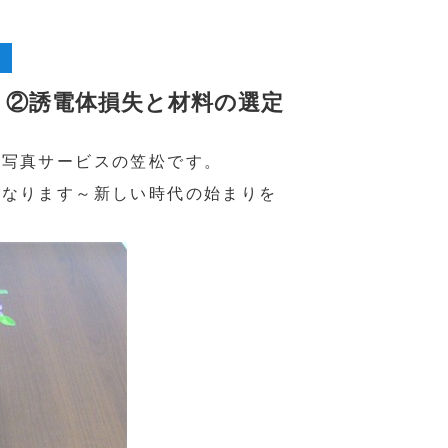
 ②誘電体損失と材料の選定
光写真サービスの笠松です。
になります～新しい時代の始まりを
。