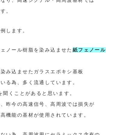
異なり、
高速シグナル・高周波基材では
ます。
比例します。
フェノール樹脂を染み込ませた
紙フェノール
を染み込ませたガラスエポキシ基板
ている為、多く流通しています。
を聞くことがあると思います。
が、昨今の高速信号、高周波では損失が
な高機能の基材が使用されています。
少ない為、高周波用にセラミックス含有の