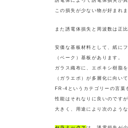
誘電体によって誘電体損失が
この損失が少ない物が好まれ
また誘電体損失と周波数は正
安価な基板材料として、紙に
（ベーク）基板があります。
ガラス織布に、エポキシ樹脂
（ガラエポ）が多層化に向い
FR-4
というカテゴリーの言葉
性能はそれなりに良いのです
大きく、用途により次のよう
セラミックス
は、誘電損失が