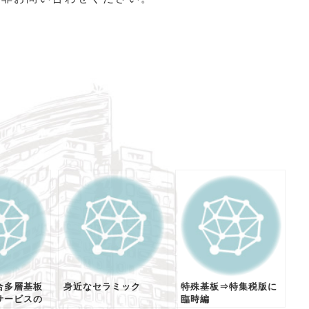
合多層基板
身近なセラミック
特殊基板⇒特集税版に
サービスの
臨時編