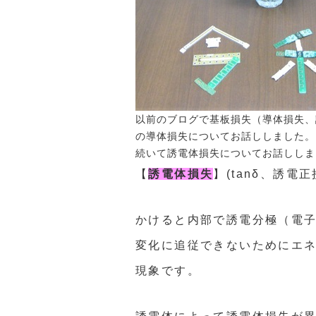
以前のブログで基板損失（導体損失、
の
導体損失
についてお話ししました。
続いて誘電体損失についてお話ししま
【
誘電体損失
】
(tanδ
、誘電正
かけると内部で誘電分極（電
変化に追従できないためにエ
現象です。