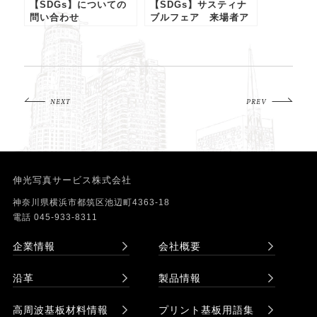
【SDGs】についての
【SDGs】サスティナ
問い合わせ
ブルフェア 来場者ア
ンケート
NEXT
PREV
伸光写真サービス株式会社
神奈川県横浜市都筑区池辺町4363-18
電話 045-933-8311
企業情報
会社概要
沿革
製品情報
高周波基板材料情報
プリント基板用語集