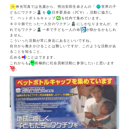
伸光写真では先週から、明治安田生命さんの「
世界の子
どもにワクチン
を
日本委員会（JCV）」活動に協力し
て、ペットボトルキャップ
を社内で集めています。
８００個でたった一人分のワクチン
にしかなりませんが、そ
れでもワクチン
一本で子ども一人の命
が助かるかもしれ
ません。
こういった活動が常に身近にあるといいですね。
自分から働きかけることは難しいですが、このような活動があ
ることを知ること、
広める
ことはできます。
これからも
積極的に社会貢献活動に参加したいと思います
。